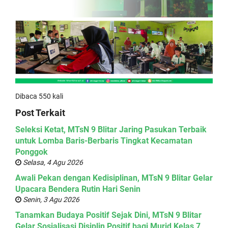
Dibaca 550 kali
Post Terkait
Seleksi Ketat, MTsN 9 Blitar Jaring Pasukan Terbaik
untuk Lomba Baris-Berbaris Tingkat Kecamatan
Ponggok
Selasa, 4 Agu 2026
Awali Pekan dengan Kedisiplinan, MTsN 9 Blitar Gelar
Upacara Bendera Rutin Hari Senin
Senin, 3 Agu 2026
Tanamkan Budaya Positif Sejak Dini, MTsN 9 Blitar
Gelar Sosialisasi Disiplin Positif bagi Murid Kelas 7