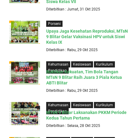
Siswa Kelas VII
Diterbitkan : Jumat, 31 Okt 2025
Porseni
Upaya Jaga Kesehatan Reproduksi, MTsN
9 Blitar Gelar Vaksinasi HPV untuk Siswi
Kelas IX
Diterbitkan : Rabu, 29 Okt 2025
Kehumasan
Kesiswaan
Kurikulum
Pendidikan
Buktikan Kekuatan, Tim Bola Tangan
MTsN 9 Blitar Raih Juara 3 Piala Ketua
ABTI Blitar
Diterbitkan : Rabu, 29 Okt 2025
Kehumasan
Kesiswaan
Kurikulum
Pendidikan
MTsN 9 Blitar Laksanakan PKKM Periode
Kedua Tahun Pertama
Diterbitkan : Selasa, 28 Okt 2025