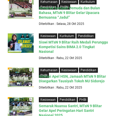
Kehumasan
Kesiswaan
Kurikulum
Pendidikan
PHBN
Semarak Sumpah Pemuda dan Bulan
Bahasa, MTsN 9 Blitar Gelar Upacara
Bernuansa “Jadul”
Diterbitkan : Selasa, 28 Okt 2025
Kesiswaan
Kurikulum
Pendidikan
Siswi MTsN 9 Blitar Raih Medali Perunggu
Kompetisi Sains BIMA 2.0 Tingkat
Nasional
Diterbitkan : Rabu, 22 Okt 2025
Kehumasan
Kesiswaan
Pendidikan
PHBI
Selesai Apel HSN, Jamaah MTsN 9 Blitar
Disegarkan Tausiyah Tokoh NU Sidorejo
Diterbitkan : Rabu, 22 Okt 2025
Kesiswaan
Pendidikan
PHBI
Semarak Nuansa Santri, MTsN 9 Blitar
Gelar Apel Peringatan Hari Santri
Nasional 2025