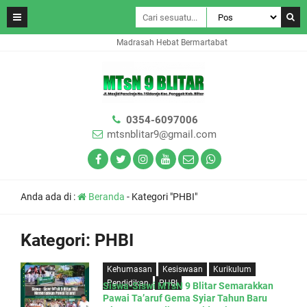
Madrasah Hebat Bermartabat
0354-6097006
mtsnblitar9@gmail.com
Anda ada di :
Beranda
-
Kategori "PHBI"
Kategori:
PHBI
Kehumasan
Kesiswaan
Kurikulum
Pendidikan
PHBI
Siswa-Siswi MTsN 9 Blitar Semarakkan
Pawai Ta’aruf Gema Syiar Tahun Baru