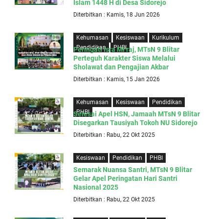
Islam 1448 H di Desa Sidorejo
Diterbitkan : Kamis, 18 Jun 2026
Kehumasan
Kesiswaan
Kurikulum
Pendidikan
PHBI
Peringati Isra Mi’raj, MTsN 9 Blitar
Perteguh Karakter Siswa Melalui
Sholawat dan Pengajian Akbar
Diterbitkan : Kamis, 15 Jan 2026
Kehumasan
Kesiswaan
Pendidikan
PHBI
Selesai Apel HSN, Jamaah MTsN 9 Blitar
Disegarkan Tausiyah Tokoh NU Sidorejo
Diterbitkan : Rabu, 22 Okt 2025
Kesiswaan
Pendidikan
PHBI
Semarak Nuansa Santri, MTsN 9 Blitar
Gelar Apel Peringatan Hari Santri
Nasional 2025
Diterbitkan : Rabu, 22 Okt 2025