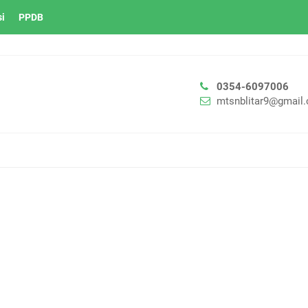
si
PPDB
0354-6097006
mtsnblitar9@gmail