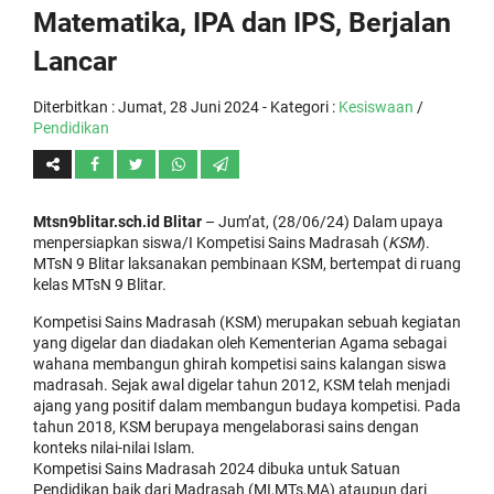
Matematika, IPA dan IPS, Berjalan
Lancar
Diterbitkan :
Jumat, 28 Juni 2024
- Kategori :
Kesiswaan
/
Pendidikan
Mtsn9blitar.sch.id Blitar
– Jum’at, (28/06/24) Dalam upaya
menpersiapkan siswa/I Kompetisi Sains Madrasah (
KSM
).
MTsN 9 Blitar laksanakan pembinaan KSM, bertempat di ruang
kelas MTsN 9 Blitar.
Kompetisi Sains Madrasah (KSM) merupakan sebuah kegiatan
yang digelar dan diadakan oleh Kementerian Agama sebagai
wahana membangun ghirah kompetisi sains kalangan siswa
madrasah. Sejak awal digelar tahun 2012, KSM telah menjadi
ajang yang positif dalam membangun budaya kompetisi. Pada
tahun 2018, KSM berupaya mengelaborasi sains dengan
konteks nilai-nilai Islam.
Kompetisi Sains Madrasah 2024 dibuka untuk Satuan
Pendidikan baik dari Madrasah (MI,MTs,MA) ataupun dari