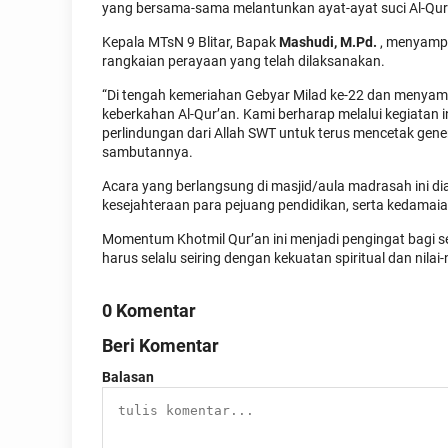
yang bersama-sama melantunkan ayat-ayat suci Al-Qur
Kepala MTsN 9 Blitar, Bapak
Mashudi, M.Pd.
, menyampai
rangkaian perayaan yang telah dilaksanakan.
“Di tengah kemeriahan Gebyar Milad ke-22 dan menyam
keberkahan Al-Qur’an. Kami berharap melalui kegiatan i
perlindungan dari Allah SWT untuk terus mencetak gene
sambutannya.
Acara yang berlangsung di masjid/aula madrasah ini d
kesejahteraan para pejuang pendidikan, serta kedama
Momentum Khotmil Qur’an ini menjadi pengingat bagi 
harus selalu seiring dengan kekuatan spiritual dan nilai-n
0 Komentar
Beri Komentar
Balasan