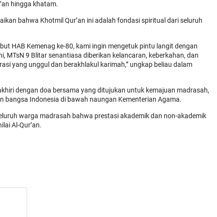
’an hingga khatam.
kan bahwa Khotmil Qur’an ini adalah fondasi spiritual dari seluruh
but HAB Kemenag ke-80, kami ingin mengetuk pintu langit dengan
ni, MTsN 9 Blitar senantiasa diberikan kelancaran, keberkahan, dan
rasi yang unggul dan berakhlakul karimah,” ungkap beliau dalam
iakhiri dengan doa bersama yang ditujukan untuk kemajuan madrasah,
ian bangsa Indonesia di bawah naungan Kementerian Agama.
seluruh warga madrasah bahwa prestasi akademik dan non-akademik
ilai Al-Qur’an.