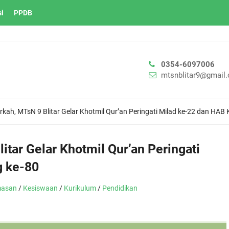
si
PPDB
0354-6097006
mtsnblitar9@gmail
kah, MTsN 9 Blitar Gelar Khotmil Qur’an Peringati Milad ke-22 dan HAB
tar Gelar Khotmil Qur’an Peringati
 ke-80
asan
/
Kesiswaan
/
Kurikulum
/
Pendidikan