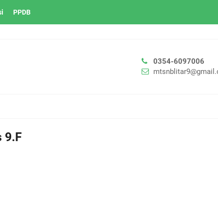
si
PPDB
0354-6097006
mtsnblitar9@gmail
 9.F