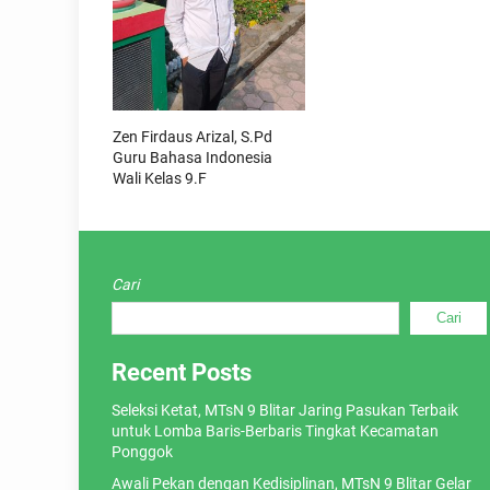
Zen Firdaus Arizal, S.Pd
Guru Bahasa Indonesia
Wali Kelas 9.F
Cari
Cari
Recent Posts
Seleksi Ketat, MTsN 9 Blitar Jaring Pasukan Terbaik
untuk Lomba Baris-Berbaris Tingkat Kecamatan
Ponggok
Awali Pekan dengan Kedisiplinan, MTsN 9 Blitar Gelar